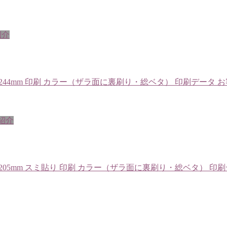
紹介
44mm×縦244mm 印刷 カラー（ザラ面に裏刷り・総ベタ） 印刷デー
紹介
0mm×縦205mm スミ貼り 印刷 カラー（ザラ面に裏刷り・総ベタ）