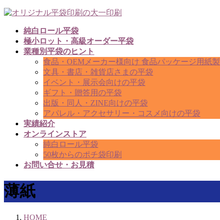
コ
ナ
ン
ビ
純白ロール平袋
テ
ゲ
極小ロット・高級オーダー平袋
ン
ー
業種別平袋のヒント
ツ
シ
食品・OEMメーカー様向け 食品パッケージ用紙
へ
ョ
文具・書店・雑貨店さまの平袋
ス
ン
イベント・展示会向けの平袋
キ
に
ギフト・贈答用の平袋
ッ
移
出版・同人・ZINE向けの平袋
プ
動
アパレル・アクセサリー・コスメ向けの平袋
実績紹介
オンラインストア
純白ロール平袋
50枚からのポチ袋印刷
お問い合せ・お見積
薄紙
HOME