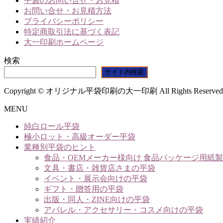
平袋のお問い合せ・お見積
お問い合せ・お見積方法
プライバシーポリシー
特定商取引法に基づく表記
大一印刷ホームページ
検索
サイト内検索
Copyright © オリジナル平袋印刷の大一印刷 All Rights Reserved
MENU
純白ロール平袋
極小ロット・高級オーダー平袋
業種別平袋のヒント
食品・OEMメーカー様向け 食品パッケージ用紙
文具・書店・雑貨店さまの平袋
イベント・展示会向けの平袋
ギフト・贈答用の平袋
出版・同人・ZINE向けの平袋
アパレル・アクセサリー・コスメ向けの平袋
実績紹介