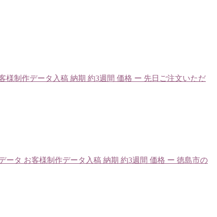
タ お客様制作データ入稿 納期 約3週間 価格 ー 先日ご注文いただ
 印刷データ お客様制作データ入稿 納期 約3週間 価格 ー 徳島市の