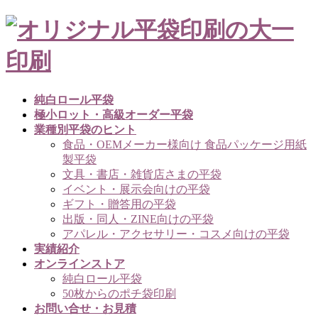
コ
ナ
ン
ビ
テ
ゲ
ン
ー
ツ
シ
へ
ョ
純白ロール平袋
ス
ン
極小ロット・高級オーダー平袋
キ
に
業種別平袋のヒント
ッ
移
食品・OEMメーカー様向け 食品パッケージ用紙
プ
動
製平袋
文具・書店・雑貨店さまの平袋
イベント・展示会向けの平袋
ギフト・贈答用の平袋
出版・同人・ZINE向けの平袋
アパレル・アクセサリー・コスメ向けの平袋
実績紹介
オンラインストア
純白ロール平袋
50枚からのポチ袋印刷
お問い合せ・お見積