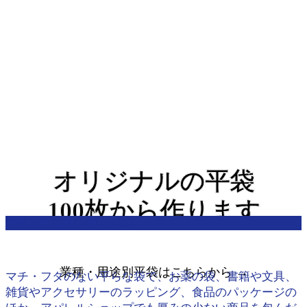
オリジナルの平袋
100枚から作ります
平袋（ひらぶくろ）って？
業種・用途別平袋はこちらから →
マチ・フタのない平らな袋で、お薬の袋、書籍や文具、
雑貨やアクセサリーのラッピング、食品のパッケージの