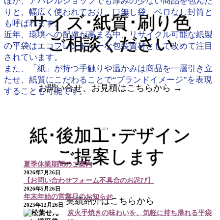
ほか、アパレルショップでも厚みの少ない商品を包んだ
りと、幅広く使われており、口無し袋、ベロなし封筒と
サイズ･紙質･刷り色
も呼ばれます。
近年、環境への配慮が高まる中、リサイクル可能な紙製
ご相談ください
の平袋はエコフレンドリーな包装資材として改めて注目
されています。
また、「紙」が持つ手触りや温かみは商品を一層引き立
たせ、紙質にこだわることで“ブランドイメージ”を表現
お問い合せ、お見積はこちらから →
することも可能です。
新着情報
紙･後加工･デザイン
ご提案します
夏季休業期間のご案内
2026年7月26日
【お問い合わせフォーム不具合のお詫び】
2026年5月26日
年末年始の営業日のお知らせ
実績紹介はこちらから
2025年12月26日
炭火手焼きの味わいを、気軽に持ち帰れる平袋