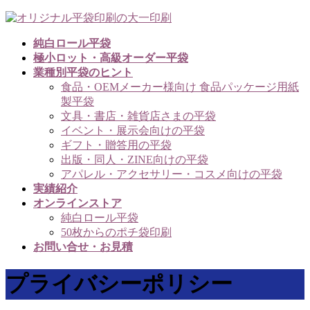
コ
ナ
ン
ビ
純白ロール平袋
テ
ゲ
極小ロット・高級オーダー平袋
ン
ー
業種別平袋のヒント
ツ
シ
食品・OEMメーカー様向け 食品パッケージ用紙
へ
ョ
製平袋
ス
ン
文具・書店・雑貨店さまの平袋
キ
に
イベント・展示会向けの平袋
ッ
移
ギフト・贈答用の平袋
プ
動
出版・同人・ZINE向けの平袋
アパレル・アクセサリー・コスメ向けの平袋
実績紹介
オンラインストア
純白ロール平袋
50枚からのポチ袋印刷
お問い合せ・お見積
プライバシーポリシー