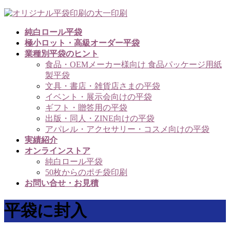
コ
ナ
ン
ビ
純白ロール平袋
テ
ゲ
極小ロット・高級オーダー平袋
ン
ー
業種別平袋のヒント
ツ
シ
食品・OEMメーカー様向け 食品パッケージ用紙
へ
ョ
製平袋
ス
ン
文具・書店・雑貨店さまの平袋
キ
に
イベント・展示会向けの平袋
ッ
移
ギフト・贈答用の平袋
プ
動
出版・同人・ZINE向けの平袋
アパレル・アクセサリー・コスメ向けの平袋
実績紹介
オンラインストア
純白ロール平袋
50枚からのポチ袋印刷
お問い合せ・お見積
平袋に封入