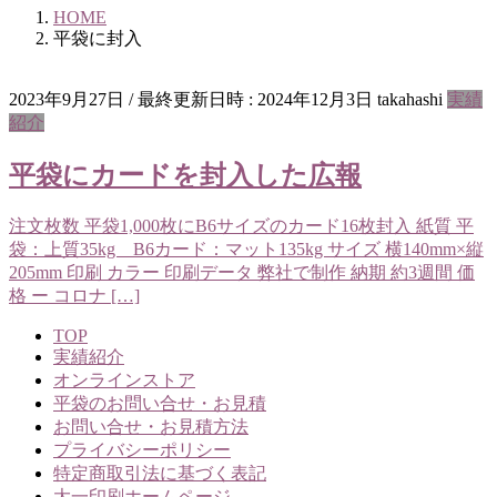
HOME
平袋に封入
2023年9月27日
/ 最終更新日時 :
2024年12月3日
takahashi
実績
紹介
平袋にカードを封入した広報
注文枚数 平袋1,000枚にB6サイズのカード16枚封入 紙質 平
袋：上質35kg B6カード：マット135kg サイズ 横140mm×縦
205mm 印刷 カラー 印刷データ 弊社で制作 納期 約3週間 価
格 ー コロナ […]
TOP
実績紹介
オンラインストア
平袋のお問い合せ・お見積
お問い合せ・お見積方法
プライバシーポリシー
特定商取引法に基づく表記
大一印刷ホームページ