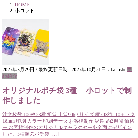
HOME
小ロット
2025年3月29日
/ 最終更新日時 :
2025年10月21日
takahashi
実
績紹介
オリジナルポチ袋 3種 小ロットで制
作しました
注文枚数 100枚×3種 紙質 上質90kg サイズ 横70×縦110＋フタ
18mm 印刷 カラー 印刷データ お客様制作 納期 約2週間 価格
ー お客様制作のオリジナルキャラクターを全面にデザイン
した、3種類のポチ袋 […]