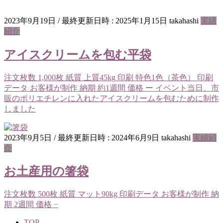
2023年9月19日
/ 最終更新日時 :
2025年1月15日
takahashi
実績
紹介
アイスクリームを包む平袋
注文枚数 1,000枚 紙質 上質45kg 印刷 特色1色（茶色） 印刷
データ お客様が制作 納期 約1週間 価格 ー イベント当日、市
販のポリエチレンに入れたアイスクリームを包むために制作
しました
2023年9月5日
/ 最終更新日時 :
2024年6月9日
takahashi
実績紹
介
お土産用の箸袋
注文枚数 500枚 紙質 マット90kg 印刷データ お客様が制作 納
期 2週間 価格 −
TOP