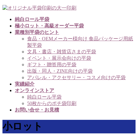
コ
ナ
ン
ビ
純白ロール平袋
テ
ゲ
極小ロット・高級オーダー平袋
ン
ー
業種別平袋のヒント
ツ
シ
食品・OEMメーカー様向け 食品パッケージ用紙
へ
ョ
製平袋
ス
ン
文具・書店・雑貨店さまの平袋
キ
に
イベント・展示会向けの平袋
ッ
移
ギフト・贈答用の平袋
プ
動
出版・同人・ZINE向けの平袋
アパレル・アクセサリー・コスメ向けの平袋
実績紹介
オンラインストア
純白ロール平袋
50枚からのポチ袋印刷
お問い合せ・お見積
小ロット