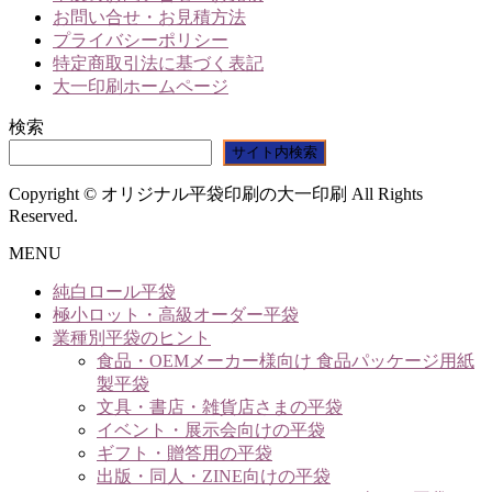
は
お問い合せ・お見積方法
複
プライバシーポリシー
数
特定商取引法に基づく表記
の
大一印刷ホームページ
バ
リ
検索
エ
サイト内検索
ー
シ
Copyright © オリジナル平袋印刷の大一印刷 All Rights
ョ
Reserved.
ン
MENU
が
あ
純白ロール平袋
り
極小ロット・高級オーダー平袋
ま
業種別平袋のヒント
す。
食品・OEMメーカー様向け 食品パッケージ用紙
オ
製平袋
プ
文具・書店・雑貨店さまの平袋
シ
イベント・展示会向けの平袋
ョ
ギフト・贈答用の平袋
ン
出版・同人・ZINE向けの平袋
は