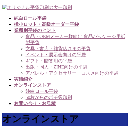
コ
ナ
ン
ビ
純白ロール平袋
テ
ゲ
極小ロット・高級オーダー平袋
ン
ー
業種別平袋のヒント
ツ
シ
食品・OEMメーカー様向け 食品パッケージ用紙
へ
ョ
製平袋
ス
ン
文具・書店・雑貨店さまの平袋
キ
に
イベント・展示会向けの平袋
ッ
移
ギフト・贈答用の平袋
プ
動
出版・同人・ZINE向けの平袋
アパレル・アクセサリー・コスメ向けの平袋
実績紹介
オンラインストア
純白ロール平袋
50枚からのポチ袋印刷
お問い合せ・お見積
オンラインストア