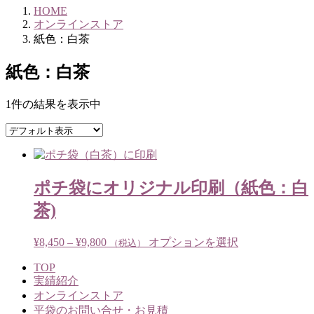
HOME
オンラインストア
紙色：白茶
紙色：白茶
1件の結果を表示中
ポチ袋にオリジナル印刷（紙色：白
茶)
価
こ
¥
8,450
–
¥
9,800
オプションを選択
（税込）
格
の
TOP
帯:
商
実績紹介
¥8,450
品
オンラインストア
–
に
平袋のお問い合せ・お見積
¥9,800