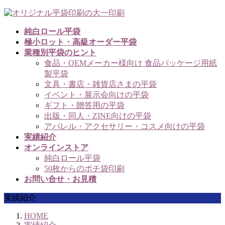
コ
ナ
ン
ビ
純白ロール平袋
テ
ゲ
極小ロット・高級オーダー平袋
ン
ー
業種別平袋のヒント
ツ
シ
食品・OEMメーカー様向け 食品パッケージ用紙
へ
ョ
製平袋
ス
ン
文具・書店・雑貨店さまの平袋
キ
に
イベント・展示会向けの平袋
ッ
移
ギフト・贈答用の平袋
プ
動
出版・同人・ZINE向けの平袋
アパレル・アクセサリー・コスメ向けの平袋
実績紹介
オンラインストア
純白ロール平袋
50枚からのポチ袋印刷
お問い合せ・お見積
実績紹介
HOME