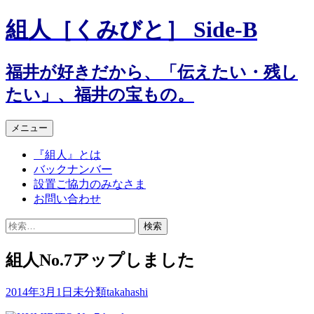
組人［くみびと］ Side-B
福井が好きだから、「伝えたい・残し
たい」、福井の宝もの。
コ
メニュー
ン
『組人』とは
テ
バックナンバー
ン
設置ご協力のみなさま
ツ
お問い合わせ
へ
ス
検
キ
索:
ッ
組人No.7アップしました
プ
2014年3月1日
未分類
takahashi