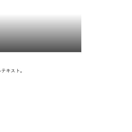
ルテキスト。