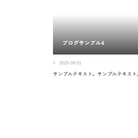
ブログサンプル4
2025.09.01
サンプルテキスト。サンプルテキスト