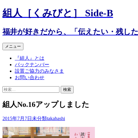
組人［くみびと］ Side-B
福井が好きだから、「伝えたい・残し
コ
メニュー
ン
『組人』とは
テ
バックナンバー
ン
設置ご協力のみなさま
ツ
お問い合わせ
へ
ス
検
キ
索:
ッ
組人No.16アップしました
プ
2015年7月7日
未分類
takahashi