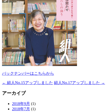
バックナンバーはこちらから
←
組人No.15アップしました
組人No.17アップしました
→
投
稿
アーカイブ
ナ
2018年9月
(1)
ビ
2018年7月
(1)